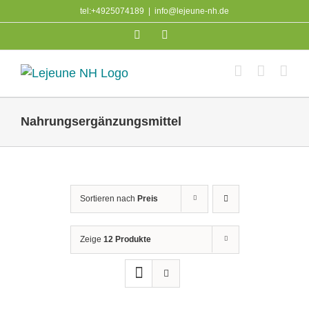
Skip
tel:+4925074189
|
info@lejeune-nh.de
to
Facebook
Instagram
content
Nahrungsergänzungsmittel
Sortieren nach
Preis
Zeige
12 Produkte