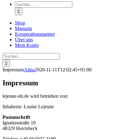
Suche
nach:
Shop
Magazin
Kooperationspartner
Über uns
Mein Konto
Suche
nach:
Impressum
Alina
2020-11-11T12:02:45+01:00
Impressum
lejeune-nh.de wird betrieben von:
Inhaberin: Louise Lejeune
Postanschrift
Ignatiusstraße 10
48329 Havixbeck
Telefon: +49 (0)2507-4189