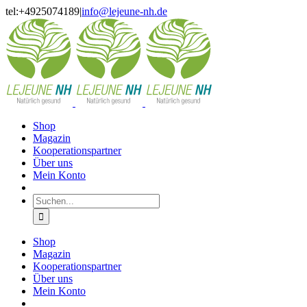
Skip
tel:+4925074189
|
info@lejeune-nh.de
to
Facebook
Instagram
content
Shop
Magazin
Kooperationspartner
Über uns
Mein Konto
Suche
nach:
Shop
Magazin
Kooperationspartner
Über uns
Mein Konto