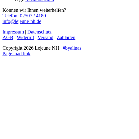
Können wir Ihnen weiterhelfen?
Telefon: 02507 / 4189
info@lejeune-nh.de
Impressum
|
Datenschutz
AGB
|
Widerruf
|
Versand
|
Zahlarten
Copyright
2026 Lejeune NH |
#byalinas
Facebook
Instagram
Page load link
Nach
oben