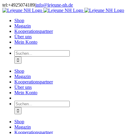
Skip
tel:+4925074189
|
info@lejeune-nh.de
to
Facebook
Instagram
content
Shop
Magazin
Kooperationspartner
Über uns
Mein Konto
Suche
nach:
Shop
Magazin
Kooperationspartner
Über uns
Mein Konto
Suche
nach:
Shop
Magazin
Kooperationspartner