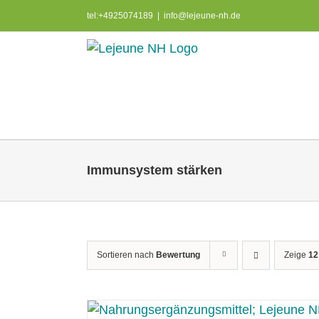
Skip
tel:+4925074189
|
info@lejeune-nh.de
to
content
Immunsystem stärken
Sortieren nach
Bewertung
Zeige
12