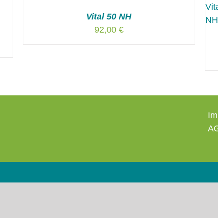
Vital 50 NH
92,00
€
Im
A