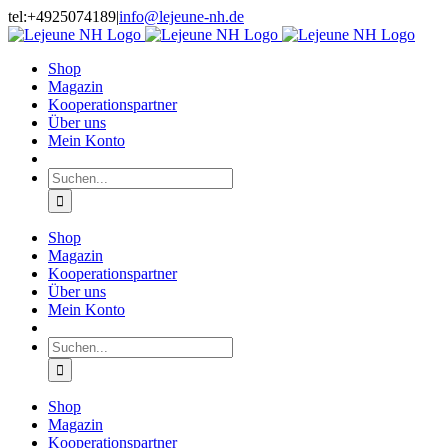
Skip
tel:+4925074189
|
info@lejeune-nh.de
to
Facebook
Instagram
content
Shop
Magazin
Kooperationspartner
Über uns
Mein Konto
Suche
nach:
Shop
Magazin
Kooperationspartner
Über uns
Mein Konto
Suche
nach:
Shop
Magazin
Kooperationspartner